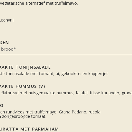
 vegetarische alternatief met truffelmayo.
utenvrij
ODEN
n brood*
AAKTE TONIJNSALADE
e tonijnsalade met tomaat, ui, gekookt ei en kappertjes.
AAKTE HUMMUS (V)
e flatbread met huisgemaakte hummus, falafel, frisse koriander, gran
IO
n rundvlees met truffelmayo, Grana Padano, rucola,
en zongedroogde tomaat.
URATTA MET PARMAHAM