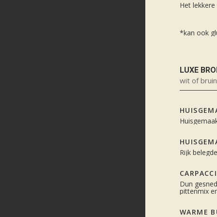
Het lekkere
*kan ook gl
LUXE BR
wit of brui
HUISGEM
Huisgemaakt
HUISGEM
Rijk belegd
CARPACC
Dun gesnede
pittenmix 
WARME B