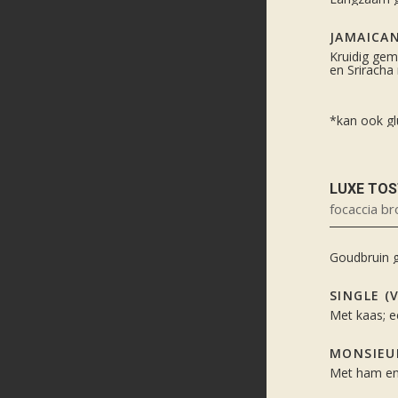
JAMAICAN
Kruidig gem
en Sriracha
*kan ook gl
LUXE TOS
focaccia b
Goudbruin g
SINGLE (V
Met kaas; ee
MONSIEU
Met ham en