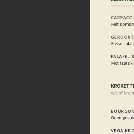
CARPACC
Met pompoe
GEROOKT
Frisse sal
FALAFEL 
Met tzatziki
KROKETT
wit of brui
BOURGON
Goed gevul
VEGA KRO