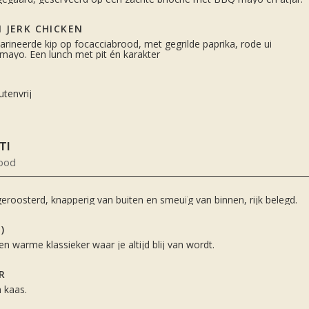
 JERK CHICKEN
arineerde kip op focacciabrood, met gegrilde paprika, rode ui
 mayo. Een lunch met pit én karakter
utenvrij
TI
rood
eroosterd, knapperig van buiten en smeuïg van binnen, rijk belegd.
)
n warme klassieker waar je altijd blij van wordt.
R
 kaas.