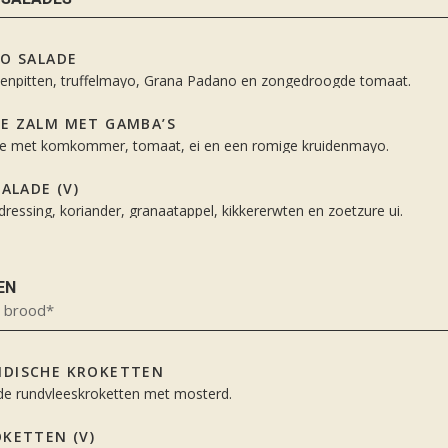
IO SALADE
npitten, truffelmayo, Grana Padano en zongedroogde tomaat.
E ZALM MET GAMBA’S
ade met komkommer, tomaat, ei en een romige kruidenmayo.
SALADE (V)
dressing, koriander, granaatappel, kikkererwten en zoetzure ui.
EN
n brood*
DISCHE KROKETTEN
de rundvleeskroketten met mosterd.
KETTEN (V)