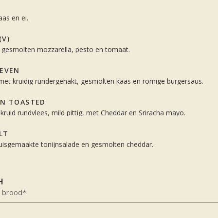
as en ei.
(V)
k gesmolten mozzarella, pesto en tomaat.
ZEVEN
 met kruidig rundergehakt, gesmolten kaas en romige burgersaus.
AN TOASTED
ekruid rundvlees, mild pittig, met Cheddar en Sriracha mayo.
LT
isgemaakte tonijnsalade en gesmolten cheddar.
H
n brood*