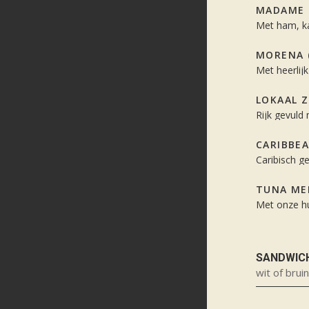
MADAME
Met ham, ka
MORENA 
Met heerlij
LOKAAL 
Rijk gevuld
CARIBBE
Caribisch g
TUNA ME
Met onze hu
SANDWIC
wit of brui