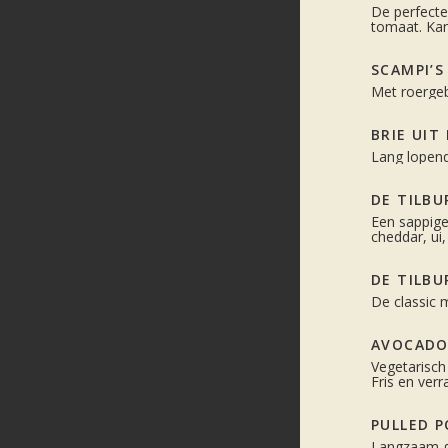
De perfecte
tomaat. Kan
SCAMPI’S
Met roergeb
BRIE UIT
Lang lopend
DE TILBU
Een sappig
cheddar, u
DE TILBU
De classic m
AVOCADO
Vegetarisch
Fris en verr
PULLED 
Langzaam g