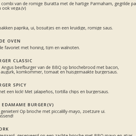
 combi van de romige Buratta met de hartige Parmaham, gegrilde p
 ook vega.(v)
akken paprika, ui, bosuitjes en een kruidige, romige saus.
 DE OVEN
e favoriet met honing, tijm en walnoten.
RGER CLASSIC
e Angus beefburger van de BBQ op briochebrood met bacon,
i, augurk, komkommer, tomaat en huisgemaakte burgersaus.
RGER SPICY
et een kick! Met jalapeños, tortilla chips en burgersaus.
 EDAMAME BURGER(V)
 genieten! Op brioche met piccalilly-mayo, zoetzure ui.
assend!
PORK
egaard, geserveerd op een zachte brioche met BBQ mayo en atjar.