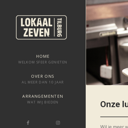
HOME
WELKOM SFEER GENIETEN
OVER ONS
AL MEER DAN 10 JAAR
ARRANGEMENTEN
Onze l
WAT WIJ BIEDEN
Wil je meer 