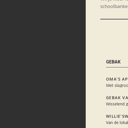
schoolbanken
GEBAK
OMA’S A
Met slagro
GEBAK V
Wisselend g
WILLIE’
Van de loka