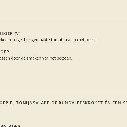
SOEP (V)
eker: romige, huisgemaakte tomatensoep met bosui.
SOEP
rassen door de smaken van het seizoen.
OEPJE, TONIJNSALADE OF RUNDVLEESKROKET ÉN EEN SPI
DSALADES