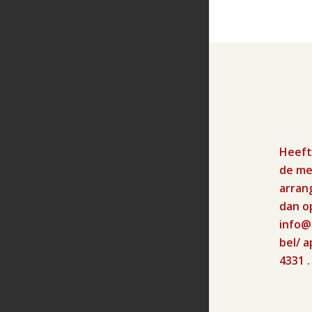
Heeft
de me
arran
dan o
info@
bel/ a
4331
.