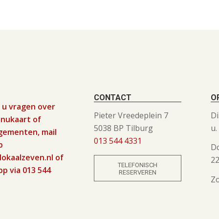
CONTACT
O
 u vragen over
Pieter Vreedeplein 7
Di
nukaart of
5038 BP Tilburg
u.
gementen, mail
013 544 4331
p
Do
lokaalzeven.nl of
22
TELEFONISCH
pp via
013 544
RESERVEREN
Zo